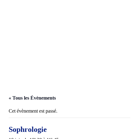
Devenir adhérent
Devenir bénévole
Faire un don
S'inscrire à un atelier
« Tous les Évènements
Cet évènement est passé.
Sophrologie