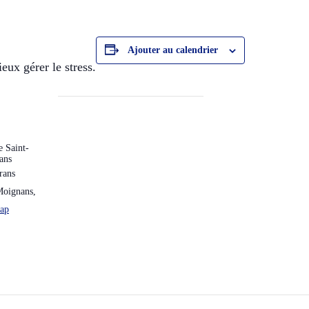
Ajouter au calendrier
ux gérer le stress.
 Saint-
ans
rans
Moignans
,
ap