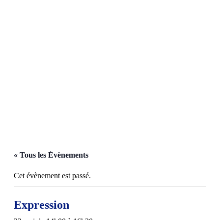
Devenir adhérent
Devenir bénévole
Faire un don
S'inscrire à un atelier
« Tous les Évènements
Cet évènement est passé.
Expression